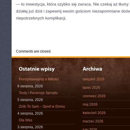
— to inwestycja, która szybko się zwraca. Nie czekaj aż tłumy
działaj już dziś i zapewnij swoim gościom niezapomniane dośw
niepotrzebnych komplikacji.
CATEGORIES:
TURYSTYKA, PODRÓŻE
Comments are closed.
Porozmawiajmy o Miłości
sierpień 2026
6 sierpnia, 2026
lipiec 2026
Testy i Recenzje Sprzętu
czerwiec 2026
5 sierpnia, 2026
maj 2026
Zrób To Sam – Sport w Domu
kwiecień 2026
4 sierpnia, 2026
Dla Was
marzec 2026
3 sierpnia, 2026
luty 2026