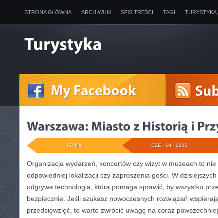
STRONA GŁÓWNA
ARCHIWUM
SPIS TREŚCI
TAGI
TURYSTYKA
ADMIN
CZE - 19 - 2025
Organizacja wydarzeń, koncertów czy wizyt w muzeach to nie 
odpowiedniej lokalizacji czy zaproszenia gości. W dzisiejszyc
odgrywa technologia, która pomaga sprawić, by wszystko prze
bezpiecznie. Jeśli szukasz nowoczesnych rozwiązań wspierają
przedsięwzięć, to warto zwrócić uwagę na coraz powszechni