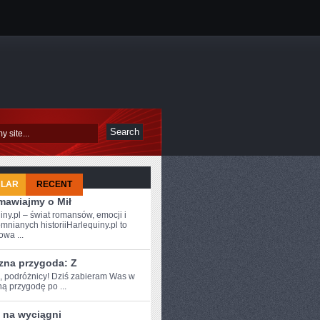
ULAR
RECENT
mawiajmy o Mił
iny.pl – świat romansów, emocji i
mnianych historiiHarlequiny.pl to
owa ...
zna przygoda: Z
e, podróżnicy! Dziś‍ zabieram Was w
 ⁤przygodę ‌po ...
 na wyciągni