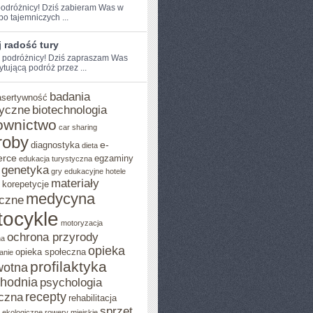
odróżnicy! ​Dziś​ zabieram Was w
po⁣ tajemniczych ...
 radość tury
e podróżnicy! Dziś zapraszam Was
ytującą podróż przez ...
badania
asertywność
yczne
biotechnologia
ownictwo
car sharing
roby
e-
diagnostyka
dieta
rce
egzaminy
edukacja turystyczna
genetyka
gry edukacyjne
hotele
materiały
korepetycje
medycyna
czne
ocykle
motoryzacja
ochrona przyrody
na
opieka
opieka społeczna
anie
profilaktyka
wotna
chodnia
psychologia
recepty
czna
rehabilitacja
sprzęt
o ekologiczne
rowery miejskie