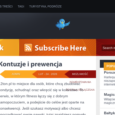
IS TREŚCI
TAGI
TURYSTYKA, PODRÓŻE
POP
Poroz
ADMIN
LUT - 24 - 2026
MOŻLIWOŚĆ
Harlequ
niezapo
KONTUZJE
KOMENTOWANIA
12ton.pl to miejsce dla osób, które chcą zbudować
internet
kondycję, schudnąć oraz wkręcić się w kolarstwo. To
I
ZOSTAŁA WYŁĄCZONA
Magic
serwis, w którym fitness łączy się z dobrym
PREWENCJA
Witajci
samopoczuciem, a podejście do celów jest oparte na
magiczną
konsekwencji. Jeśli szukasz motywacji albo chcesz
Bałtyk
uporządkować swoje nawyki, tutaj znajdziesz pomysły