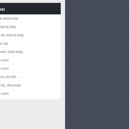
j dalej tutaj
ięcej tutaj
się więcej tutaj
uj się
łen tekst tutaj
o sam
o sam
nsa-chi.info
się, dlaczego
o sam