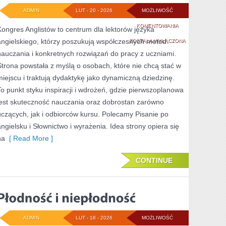
ADMIN
LUT - 20 - 2026
MOŻLIWOŚĆ
CZYTANIE
KOMENTOWANIA
Kongres Anglistów to centrum dla lektorów języka
angielskiego, którzy poszukują współczesnych metod
I
ZOSTAŁA WYŁĄCZONA
nauczania i konkretnych rozwiązań do pracy z uczniami.
ROZUMIENIE
Strona powstała z myślą o osobach, które nie chcą stać w
TEKSTU
miejscu i traktują dydaktykę jako dynamiczną dziedzinę.
To punkt styku inspiracji i wdrożeń, gdzie pierwszoplanowa
jest skuteczność nauczania oraz dobrostan zarówno
uczących, jak i odbiorców kursu. Polecamy Pisanie po
angielsku i Słownictwo i wyrażenia. Idea strony opiera się
na
[ Read More ]
CONTINUE
ADMIN
LUT - 18 - 2026
MOŻLIWOŚĆ