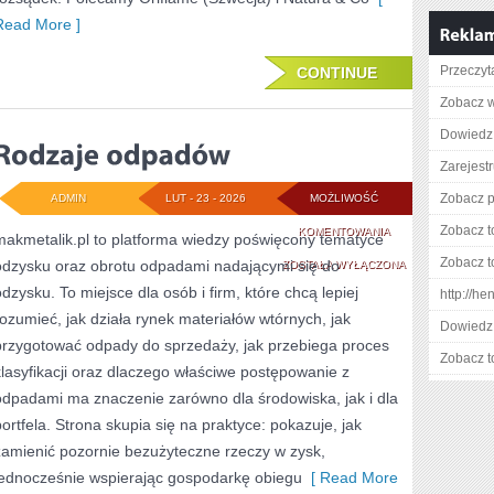
Read More ]
Przeczyta
CONTINUE
Zobacz w
Dowiedz 
Zarejestr
Zobacz pe
ADMIN
LUT - 23 - 2026
MOŻLIWOŚĆ
Zobacz t
RODZAJE
KOMENTOWANIA
makmetalik.pl to platforma wiedzy poświęcony tematyce
Zobacz t
odzysku oraz obrotu odpadami nadającymi się do
ODPADÓW
ZOSTAŁA WYŁĄCZONA
odzysku. To miejsce dla osób i firm, które chcą lepiej
http://he
rozumieć, jak działa rynek materiałów wtórnych, jak
Dowiedz 
przygotować odpady do sprzedaży, jak przebiega proces
Zobacz t
klasyfikacji oraz dlaczego właściwe postępowanie z
odpadami ma znaczenie zarówno dla środowiska, jak i dla
portfela. Strona skupia się na praktyce: pokazuje, jak
zamienić pozornie bezużyteczne rzeczy w zysk,
jednocześnie wspierając gospodarkę obiegu
[ Read More