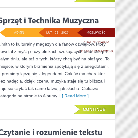
ADMIN
LUT - 21 - 2026
MOŻLIWOŚĆ
SPRZĘT
KOMENTOWANIA
Limith to kulturalny magazyn dla fanów dźwięków, który
powstał z myślą o czytelnikach szukających oddechu po
I
ZOSTAŁA WYŁĄCZONA
całym dniu, ale też o tych, którzy chcą być na bieżąco. To
TECHNIKA
miejsce, w którym brzmienia spotykają się z anegdotami,
MUZYCZNA
a premiery łączą się z legendami. Całość ma charakter
bez nadęcia, dzięki czemu muzyka staje się tu bliższa i
daje się czytać tak samo łatwo, jak słucha. Ciekawe
kategorie na stronie to Albumy i
[ Read More ]
CONTINUE