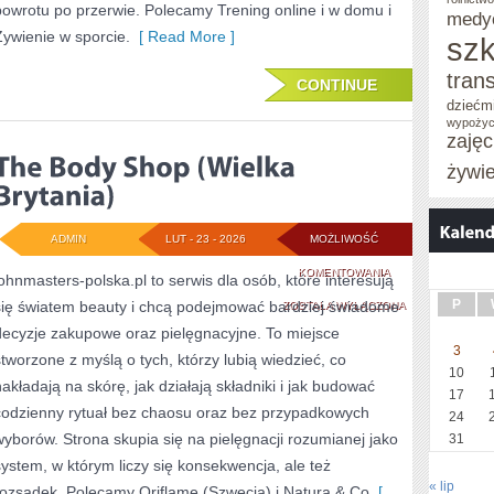
powrotu po przerwie. Polecamy Trening online i w domu i
medy
Żywienie w sporcie.
[ Read More ]
szk
tran
CONTINUE
dziećm
wypożyc
zaję
żywi
ADMIN
LUT - 23 - 2026
MOŻLIWOŚĆ
THE
KOMENTOWANIA
johnmasters-polska.pl to serwis dla osób, które interesują
P
się światem beauty i chcą podejmować bardziej świadome
BODY
ZOSTAŁA WYŁĄCZONA
decyzje zakupowe oraz pielęgnacyjne. To miejsce
SHOP
3
stworzone z myślą o tych, którzy lubią wiedzieć, co
(WIELKA
10
nakładają na skórę, jak działają składniki i jak budować
17
BRYTANIA)
codzienny rytuał bez chaosu oraz bez przypadkowych
24
wyborów. Strona skupia się na pielęgnacji rozumianej jako
31
system, w którym liczy się konsekwencja, ale też
« lip
rozsądek. Polecamy Oriflame (Szwecja) i Natura & Co
[