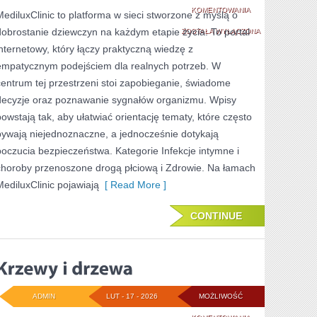
PŁODNOŚĆ
KOMENTOWANIA
MediluxClinic to platforma w sieci stworzone z myślą o
dobrostanie dziewczyn na każdym etapie życia. To portal
I
ZOSTAŁA WYŁĄCZONA
internetowy, który łączy praktyczną wiedzę z
NIEPŁODNOŚĆ
empatycznym podejściem dla realnych potrzeb. W
centrum tej przestrzeni stoi zapobieganie, świadome
decyzje oraz poznawanie sygnałów organizmu. Wpisy
powstają tak, aby ułatwiać orientację tematy, które często
bywają niejednoznaczne, a jednocześnie dotykają
poczucia bezpieczeństwa. Kategorie Infekcje intymne i
choroby przenoszone drogą płciową i Zdrowie. Na łamach
MediluxClinic pojawiają
[ Read More ]
CONTINUE
ADMIN
LUT - 17 - 2026
MOŻLIWOŚĆ
KRZEWY