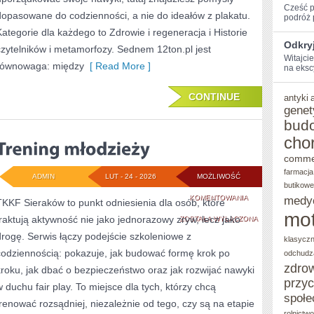
Cześć p
dopasowane do codzienności, a nie do ideałów z plakatu.
‌podróż 
Kategorie dla każdego to Zdrowie i regeneracja i Historie
Odkryj
czytelników i metamorfozy. Sednem 12ton.pl jest
Witajci
równowaga: między
[ Read More ]
na eksc
CONTINUE
antyki
genet
bud
cho
comme
farmacja
ADMIN
LUT - 24 - 2026
MOŻLIWOŚĆ
butikowe
TRENING
KOMENTOWANIA
medy
TKKF Sieraków to punkt odniesienia dla osób, które
mot
traktują aktywność nie jako jednorazowy zryw, lecz jako
MŁODZIEŻY
ZOSTAŁA WYŁĄCZONA
drogę. Serwis łączy podejście szkoleniowe z
klasycz
codziennością: pokazuje, jak budować formę krok po
odchudz
zdro
kroku, jak dbać o bezpieczeństwo oraz jak rozwijać nawyki
przy
w duchu fair play. To miejsce dla tych, którzy chcą
społe
trenować rozsądniej, niezależnie od tego, czy są na etapie
rolnictw