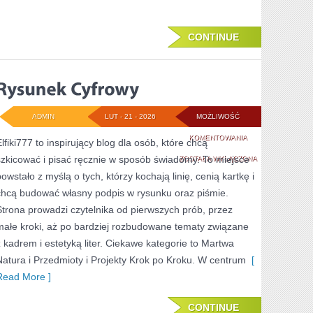
CONTINUE
ADMIN
LUT - 21 - 2026
MOŻLIWOŚĆ
RYSUNEK
KOMENTOWANIA
Elfiki777 to inspirujący blog dla osób, które chcą
szkicować i pisać ręcznie w sposób świadomy. To miejsce
CYFROWY
ZOSTAŁA WYŁĄCZONA
powstało z myślą o tych, którzy kochają linię, cenią kartkę i
chcą budować własny podpis w rysunku oraz piśmie.
Strona prowadzi czytelnika od pierwszych prób, przez
małe kroki, aż po bardziej rozbudowane tematy związane
z kadrem i estetyką liter. Ciekawe kategorie to Martwa
Natura i Przedmioty i Projekty Krok po Kroku. W centrum
[
Read More ]
CONTINUE