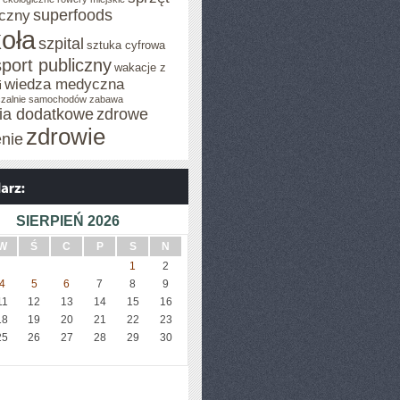
superfoods
czny
oła
szpital
sztuka cyfrowa
sport publiczny
wakacje z
wiedza medyczna
i
zalnie samochodów
zabawa
cia dodatkowe
zdrowe
zdrowie
enie
SIERPIEŃ 2026
W
Ś
C
P
S
N
1
2
4
5
6
7
8
9
11
12
13
14
15
16
18
19
20
21
22
23
25
26
27
28
29
30