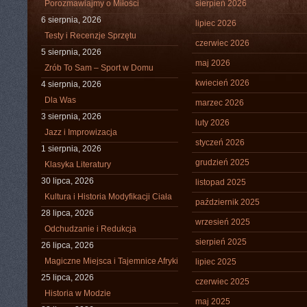
Porozmawiajmy o Miłości
sierpień 2026
6 sierpnia, 2026
lipiec 2026
Testy i Recenzje Sprzętu
czerwiec 2026
5 sierpnia, 2026
maj 2026
Zrób To Sam – Sport w Domu
kwiecień 2026
4 sierpnia, 2026
Dla Was
marzec 2026
3 sierpnia, 2026
luty 2026
Jazz i Improwizacja
styczeń 2026
1 sierpnia, 2026
grudzień 2025
Klasyka Literatury
30 lipca, 2026
listopad 2025
Kultura i Historia Modyfikacji Ciała
październik 2025
28 lipca, 2026
wrzesień 2025
Odchudzanie i Redukcja
sierpień 2025
26 lipca, 2026
Magiczne Miejsca i Tajemnice Afryki
lipiec 2025
25 lipca, 2026
czerwiec 2025
Historia w Modzie
maj 2025