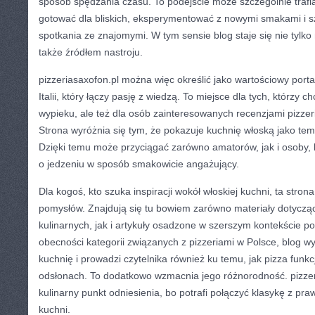
sposób spędzania czasu. To podejście może szczególnie trafia
gotować dla bliskich, eksperymentować z nowymi smakami i sz
spotkania ze znajomymi. W tym sensie blog staje się nie tylko
także źródłem nastroju.
pizzeriasaxofon.pl można więc określić jako wartościowy portal
Italii, który łączy pasję z wiedzą. To miejsce dla tych, którzy c
wypieku, ale też dla osób zainteresowanych recenzjami pizzerii
Strona wyróżnia się tym, że pokazuje kuchnię włoską jako temat
Dzięki temu może przyciągać zarówno amatorów, jak i osoby, k
o jedzeniu w sposób smakowicie angażujący.
Dla kogoś, kto szuka inspiracji wokół włoskiej kuchni, ta strona
pomysłów. Znajdują się tu bowiem zarówno materiały dotyczą
kulinarnych, jak i artykuły osadzone w szerszym kontekście p
obecności kategorii związanych z pizzeriami w Polsce, blog
kuchnię i prowadzi czytelnika również ku temu, jak pizza funk
odsłonach. To dodatkowo wzmacnia jego różnorodność. pizzer
kulinarny punkt odniesienia, bo potrafi połączyć klasykę z pra
kuchni.