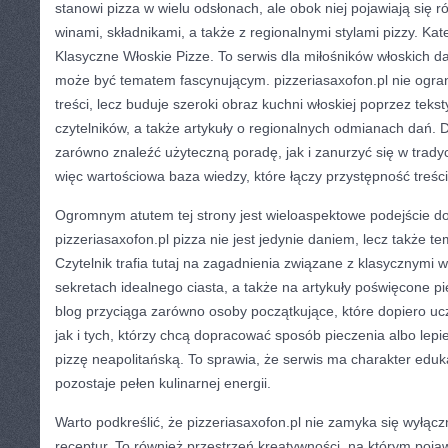
stanowi pizza w wielu odsłonach, ale obok niej pojawiają się 
winami, składnikami, a także z regionalnymi stylami pizzy. Kat
Klasyczne Włoskie Pizze. To serwis dla miłośników włoskich da
może być tematem fascynującym. pizzeriasaxofon.pl nie ogran
treści, lecz buduje szeroki obraz kuchni włoskiej poprzez teks
czytelników, a także artykuły o regionalnych odmianach dań. 
zarówno znaleźć użyteczną poradę, jak i zanurzyć się w tradycj
więc wartościowa baza wiedzy, które łączy przystępność treśc
Ogromnym atutem tej strony jest wieloaspektowe podejście do
pizzeriasaxofon.pl pizza nie jest jedynie daniem, lecz także 
Czytelnik trafia tutaj na zagadnienia związane z klasycznymi w
sekretach idealnego ciasta, a także na artykuły poświęcone p
blog przyciąga zarówno osoby początkujące, które dopiero uc
jak i tych, którzy chcą dopracować sposób pieczenia albo lepi
pizzę neapolitańską. To sprawia, że serwis ma charakter eduk
pozostaje pełen kulinarnej energii.
Warto podkreślić, że pizzeriasaxofon.pl nie zamyka się wyłąc
receptur. To również przestrzeń kreatywności, na którym pojaw