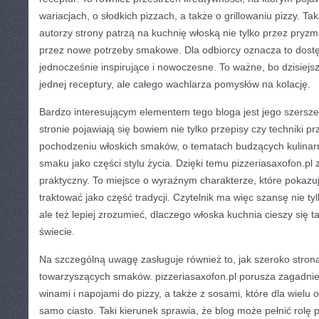
wariacjach, o słodkich pizzach, a także o grillowaniu pizzy. T
autorzy strony patrzą na kuchnię włoską nie tylko przez pryzma
przez nowe potrzeby smakowe. Dla odbiorcy oznacza to dostęp
jednocześnie inspirujące i nowoczesne. To ważne, bo dzisiejsz
jednej receptury, ale całego wachlarza pomysłów na kolację.
Bardzo interesującym elementem tego bloga jest jego szersze
stronie pojawiają się bowiem nie tylko przepisy czy techniki pr
pochodzeniu włoskich smaków, o tematach budzących kulinarn
smaku jako części stylu życia. Dzięki temu pizzeriasaxofon.pl z
praktyczny. To miejsce o wyraźnym charakterze, które pokazu
traktować jako część tradycji. Czytelnik ma więc szansę nie tyl
ale też lepiej zrozumieć, dlaczego włoska kuchnia cieszy się
świecie.
Na szczególną uwagę zasługuje również to, jak szeroko strona
towarzyszących smaków. pizzeriasaxofon.pl porusza zagadnie
winami i napojami do pizzy, a także z sosami, które dla wielu
samo ciasto. Taki kierunek sprawia, że blog może pełnić rolę