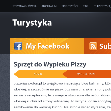
STRONA GŁÓWNA
ARCHIWUM
SPIS TREŚCI
TAGI
TURYSTYKA
ADMIN
MAR - 11 - 2026
pizzeriasaxofon.pl to wyjątkowo inspirujący blog kulinarny, któ
włoskiej, a szczególnie na pizzy. Już sam charakter strony poka
serwis z recepturami, lecz miejsce stworzone dla osób, któr
włoskiej kuchni od strony kulinarnej. To witryna, gdzie spotykaj
zamiłowanie do włoskiej kuchni. Na stronie widać wyraźnie, ż