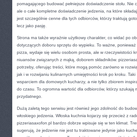
pomagającego budować pełniejsze doświadczenie stołu. Nie ch
ale o całe kompletne doświadczenie jedzenia, na które składaj
jest szczególnie cenne dla tych odbiorców, którzy traktują got
lecz jako pasję.
Strona ma także wyraźnie użytkowy charakter, co widać po o
dotyczących doboru sprzętu do wypieku. To ważne, ponieważ 
pizza, wydaje się wielu osobom prosta, ale w rzeczywistości 
niuansów związanych z mąką, doborem składników. pizzeriasa
potrzeby, oferując treści, które mogą pomóc zarówno w rozw
jak i w rozwijaniu kulinarnych umiejętności krok po kroku. Taki 
wsparciem dla domowych kucharzy, a nie tylko zbiorem inspira
do czasu. To ogromna wartość dla odbiorców, którzy szukają 
przydatnego.
Dużą zaletą tego serwisu jest również jego zdolność do budo
włoskiego jedzenia. Włoska kuchnia kojarzy się przecież z rad
pizzeriasaxofon.pl bardzo dobrze wpisuje się w ten klimat. Tre
sugerują, że jedzenie nie jest tu traktowane jedynie jako kuc