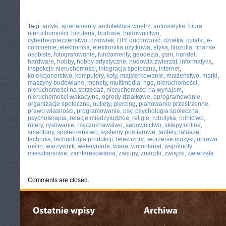
CATEGORIES:
TURYSTYKA, PODRÓŻE
Tagi:
antyki
,
apartamenty
,
architektura wnętrz
,
automatyka
,
biura
nieruchomości
,
biżuteria
,
budowa
,
budownictwo
,
cyberbezpieczenstwo
,
człowiek
,
DIY
,
duchowość
,
działka
,
działki
,
e-
commerce
,
elektronika
,
elektronika użytkowa
,
etyka
,
filozofia
,
finanse
osobiste
,
fotografowanie
,
fundamenty
,
geodezja
,
gsm
,
handel
,
hardware
,
hobby
,
hobby artystyczne
,
hodowla zwierząt
,
informatyka
,
inspekcje nieruchomości
,
integracja społeczna
,
internet
,
kolekcjonerstwo
,
komputery
,
koty
,
majsterkowanie
,
małżeństwo
,
marki
,
maszyny budowlane
,
monety
,
multimedia
,
ngo
,
nieruchomości
,
nieruchomości na sprzedaż
,
nieruchomości na wynajem
,
nieruchomości wakacyjne
,
ogrody działkowe
,
oprogramowanie
,
organizacje społeczne
,
outlety
,
piercing
,
planowanie przestrzenne
,
prawo własności
,
programowanie
,
psy
,
psychologia społeczna
,
psychoterapia
,
relacje międzyludzkie
,
religie
,
robotyka
,
rolnictwo
,
rutery
,
rysowanie
,
rzeczoznawstwo
,
sadownictwo
,
sklepy online
,
smartfony
,
społeczeństwo
,
systemy pomiarowe
,
tablety
,
tatuaże
,
technika
,
technologia produkcji
,
telewizory
,
tworzenie muzyki
,
uprawa
roślin
,
warzywnik
,
weterynaria
,
wiara
,
wolontariat
,
wspólnoty
mieszkaniowe
,
zainteresowania
,
zakupy
,
znaczki
,
związki
,
zwierzęta
Comments are closed.