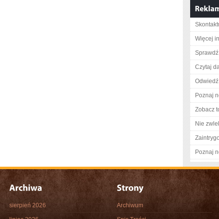
Skontaktu
Więcej i
Sprawdź 
Czytaj da
Odwiedź 
Poznaj n
Zobacz t
Nie zwlek
Zaintry
Poznaj n
sierpień 2026
Archiwum