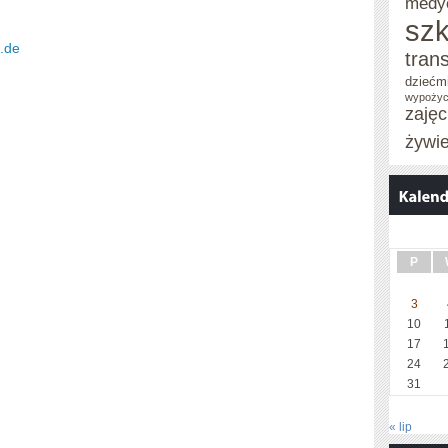
medy
szk
.de
tran
dziećm
wypożyc
zaję
żywi
P
3
10
17
24
31
« lip