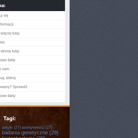
j się
nformacji
więcej tutaj
lej
stronę tutaj
owe fakty
o sam
aj, kliknij
gowany? Sprawdź
owe fakty
antyki
(27)
asertywność
(27)
badania genetyczne
(29)