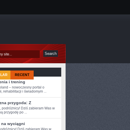
ULAR
RECENT
nia i trening
oland – nowoczesny portal o
i, rehabilitacji i świadomym ...
zna przygoda: Z
e, podróżnicy! Dziś‍ zabieram Was w
 ⁤przygodę ‌po ...
 na wyciągni
odróżnicy! ​Dziś​ zabieram Was w