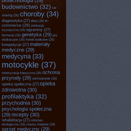
biotechnologia
(29)
budownictwo
(32)
car
choroby
(34)
sharing
(26)
e-
diagnostyka
(27)
dieta
(26)
commerce
(28)
edukacja
egzaminy
(27)
turystyczna
(26)
genetyka
(29)
farmacja
(26)
gry
edukacyjne
(26)
hotele butikowe
(26)
materiały
korepetycje
(27)
medyczne
(29)
medycyna
(33)
motocykle
(37)
ochrona
motoryzacja klasyczna
(26)
przyrody
(29)
odchudzanie
(26)
opieka
opieka społeczna
(27)
zdrowotna
(30)
profilaktyka
(32)
przychodnia
(30)
psychologia społeczna
recepty
(30)
(29)
rehabilitacja
(27)
rolnictwo
ekologiczne
(26)
rowery miejskie
(26)
sprzęt medyczny
(29)