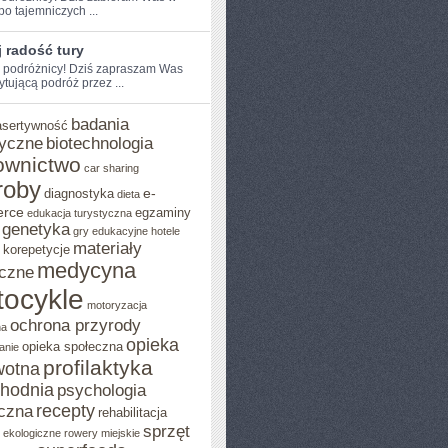
po⁣ tajemniczych ...
 radość tury
e podróżnicy! Dziś zapraszam Was
ytującą podróż przez ...
badania
asertywność
yczne
biotechnologia
ownictwo
car sharing
roby
e-
diagnostyka
dieta
rce
egzaminy
edukacja turystyczna
genetyka
gry edukacyjne
hotele
materiały
korepetycje
medycyna
czne
ocykle
motoryzacja
ochrona przyrody
na
opieka
opieka społeczna
anie
profilaktyka
wotna
chodnia
psychologia
recepty
czna
rehabilitacja
sprzęt
o ekologiczne
rowery miejskie