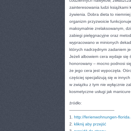
codziennych nawyków, zwłaszcza 
zainteresowania ludzi książkami
żywienia. Dobra dieta to niemniej
organizm przyzwoicie funkcjonuj
maksymalnie zrelaksowanym, dzis
zabiegi pielęgnacyjne oraz metod
wypracowano w minionych dekada
których nadrzędnym zadaniem jest
Jeżeli albowiem cera wydaje się ś
honorowany – mocno podnosi się t
że jego cera jest wypoczęta. Ośr
częściej specjalizują się w inny
w związku z tym nie wyłącznie za
kosmetyczne usługi jak manicure 
źródło:
———————————
1.
http://ferienwohnungen-florida
2.
kliknij aby przejść