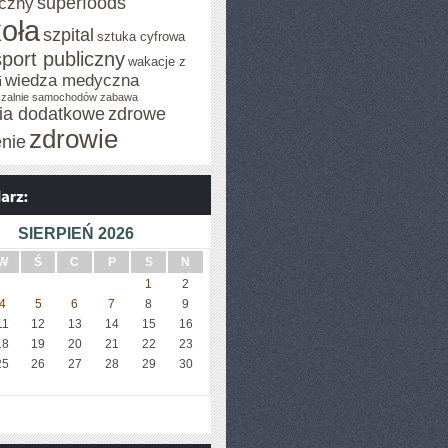
superfoods
czny
oła
szpital
sztuka cyfrowa
sport publiczny
wakacje z
wiedza medyczna
i
zalnie samochodów
zabawa
cia dodatkowe
zdrowe
zdrowie
enie
SIERPIEŃ 2026
W
Ś
C
P
S
N
1
2
4
5
6
7
8
9
11
12
13
14
15
16
18
19
20
21
22
23
25
26
27
28
29
30