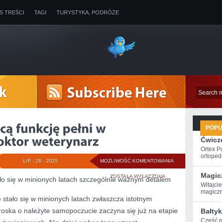
IS TREŚCI
TAGI
TURYSTYKA, PODRÓŻE
POP
Ćwicze
Ortex P
ortopedi
NIEZWYKLE
LIP - 29 - 2025
MOŻLIWOŚĆ KOMENTOWANIA
Magic
ZNACZĄCĄ
ZOSTAŁA WYŁĄCZONA
ało się w minionych latach szczególnie ważnym detalem
Witajci
FUNKCJĘ
magiczną
e stało się w minionych latach zwłaszcza istotnym
PEŁNI
Troska o należyte samopoczucie zaczyna się już na etapie
Bałtyk
W
Cześć p