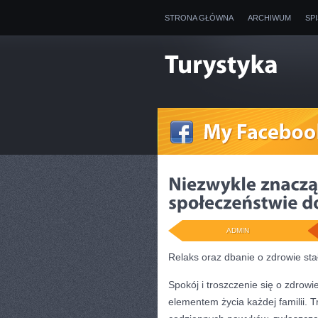
STRONA GŁÓWNA
ARCHIWUM
SP
ADMIN
Relaks oraz dbanie o zdrowie st
Spokój i troszczenie się o zdrowi
elementem życia każdej familii. 