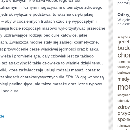
żywieniowych. Nie dziwi wobec tego wzrost
‌podróż 
 kulinarnymi i licznymi magazynami o tematyce zdrowego
SPOŁECZEŃSTWIE
 jednak wyłącznie podstawa, to właśnie dzięki jakiej
Odkryj
DOKTOR
Witajci
e – aby w codziennych trudach czuć się wypoczętym i
na eksc
WETERYNARZ
iejsi ludzie rozpoczęli masowo wykorzystywać przeróżne
y uzdrawiające rodzaju pedicure katowice, jakie
antyki
genet
ch. Zwłaszcza modne stały się zabiegi kosmetyczne,
bud
 przywrócenie cerze właściwej jędrności oraz blasku.
cho
wieża i promieniejąca, cały człowiek jest za takiego
comme
eż atrakcyjność takie człowieka to właśnie dzięki temu,
farmacja
odki, które zaświadczają usługi rodzaju masaż, coraz to
butikowe
ch zabiegach charakterystycznych dla SPA. W grę wchodzą
medy
biegi peelingujące, ale także masaże oraz liczne typowo
mot
i pedicure.
klasycz
odchudz
zdro
przy
.de
społe
rolnictw