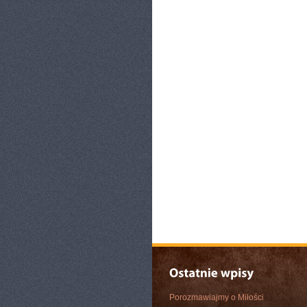
Porozmawiajmy o Miłości