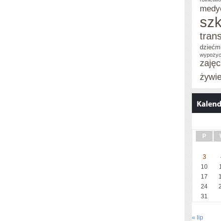
medy
szk
tran
dziećm
wypożyc
zaję
żywi
P
3
10
17
24
31
« lip