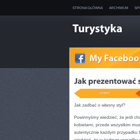
STRONA GŁÓWNA
ARCHIWUM
SP
ADMIN
Jak zadbać o własny styl?
Powinnyśmy wiedzieć, że jeśli ch
kobietami, przede wszystkim musi
autentycznie każdym przypadku t
wiedzieć, że w żadnym wypadku n