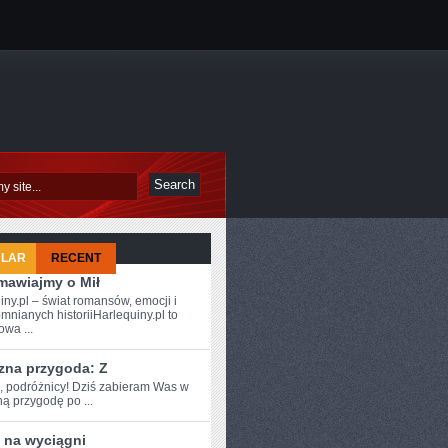
ULAR
RECENT
mawiajmy o Mił
iny.pl – świat romansów, emocji i
mnianych historiiHarlequiny.pl to
owa ...
zna przygoda: Z
e, podróżnicy! Dziś‍ zabieram Was w
 ⁤przygodę ‌po ...
 na wyciągni