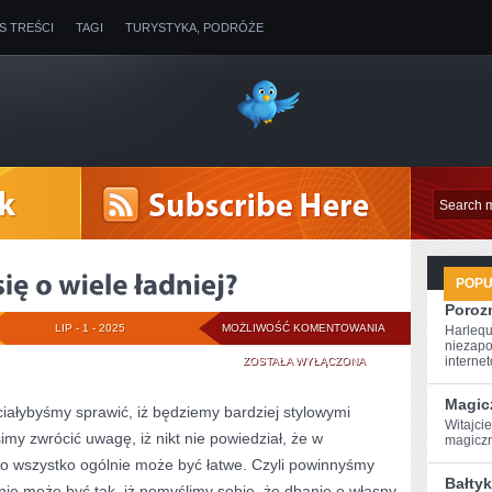
IS TREŚCI
TAGI
TURYSTYKA, PODRÓŻE
POP
Poroz
JAK
LIP - 1 - 2025
MOŻLIWOŚĆ KOMENTOWANIA
Harlequ
niezapo
PREZENTOWAĆ
internet
ZOSTAŁA WYŁĄCZONA
SIĘ
Magic
ciałybyśmy sprawić, iż będziemy bardziej stylowymi
Witajci
O
my zwrócić uwagę, iż nikt nie powiedział, że w
magiczną
WIELE
o wszystko ogólnie może być łatwe. Czyli powinnyśmy
Bałtyk
ie może być tak, iż pomyślimy sobie, że dbanie o własny
ŁADNIEJ?