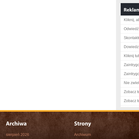
Kliknij, 
Odwiedź 
Skontakt
Dowiedz 
Kliknij tu
Zaintry
Zaintry
Nie zwlek
Zobacz t
Zobacz t
sierpień 2026
Archiwum