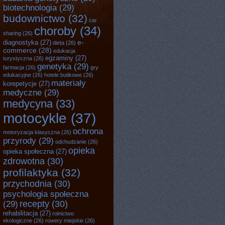
biotechnologia
(29)
budownictwo
(32)
car
choroby
(34)
sharing
(26)
e-
diagnostyka
(27)
dieta
(26)
commerce
(28)
edukacja
egzaminy
(27)
turystyczna
(26)
genetyka
(29)
farmacja
(26)
gry
edukacyjne
(26)
hotele butikowe
(26)
materiały
korepetycje
(27)
medyczne
(29)
medycyna
(33)
motocykle
(37)
ochrona
motoryzacja klasyczna
(26)
przyrody
(29)
odchudzanie
(26)
opieka
opieka społeczna
(27)
zdrowotna
(30)
profilaktyka
(32)
przychodnia
(30)
psychologia społeczna
recepty
(30)
(29)
rehabilitacja
(27)
rolnictwo
ekologiczne
(26)
rowery miejskie
(26)