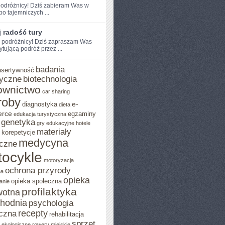
odróżnicy! ​Dziś​ zabieram Was w
po⁣ tajemniczych ...
 radość tury
e podróżnicy! Dziś zapraszam Was
ytującą podróż przez ...
badania
asertywność
yczne
biotechnologia
ownictwo
car sharing
roby
e-
diagnostyka
dieta
rce
egzaminy
edukacja turystyczna
genetyka
gry edukacyjne
hotele
materiały
korepetycje
medycyna
czne
ocykle
motoryzacja
ochrona przyrody
na
opieka
opieka społeczna
anie
profilaktyka
wotna
chodnia
psychologia
recepty
czna
rehabilitacja
sprzęt
o ekologiczne
rowery miejskie