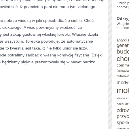
Cześć p
powiedzieć, iż przeciętna pani nie ma o tym zielonego
‌podróż 
Odkryj
zo dobrze wiedzą w jaki sposób dbać o siebie. Choć
Witajci
 ciekawego. A więc powinnyśmy wiedzieć, że
na eksc
 jest zakup gustownej włoskiej torebki. Właśnie dzięki
antyki
ze wszystkim. Torebka powoduje, że automatycznie
genet
 to kwestia jest taka, iż nie tylko ubiór się liczy,
bud
tocie potrafimy zadbać o własną kondycję fizyczną. Dzięki
cho
ie będziemy pięknie prezentowały się w nawet bardzo
comme
farmacja
butikowe
medy
mot
klasycz
odchudz
zdro
przy
społe
rolnictw