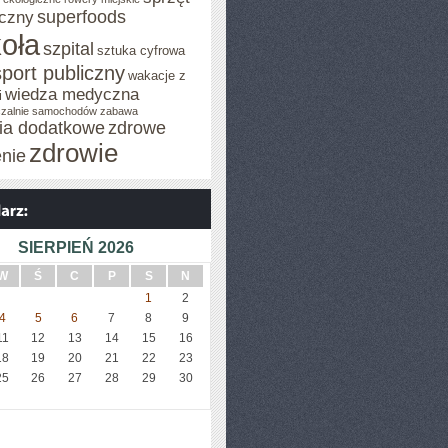
superfoods
czny
oła
szpital
sztuka cyfrowa
sport publiczny
wakacje z
wiedza medyczna
i
zalnie samochodów
zabawa
cia dodatkowe
zdrowe
zdrowie
enie
SIERPIEŃ 2026
W
Ś
C
P
S
N
1
2
4
5
6
7
8
9
11
12
13
14
15
16
18
19
20
21
22
23
25
26
27
28
29
30