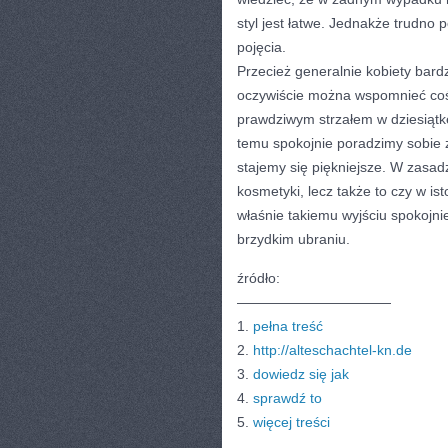
styl jest łatwe. Jednakże trudno 
pojęcia.
Przecież generalnie kobiety bard
oczywiście można wspomnieć coś
prawdziwym strzałem w dziesiątkę
temu spokojnie poradzimy sobie 
stajemy się piękniejsze. W zasadzie
kosmetyki, lecz także to czy w is
właśnie takiemu wyjściu spokojn
brzydkim ubraniu.
źródło:
———————————
1.
pełna treść
2.
http://alteschachtel-kn.de
3.
dowiedz się jak
4.
sprawdź to
5.
więcej treści