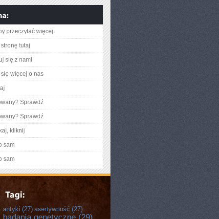
aby przeczytać więcej
stronę tutaj
uj się z nami
się więcej o nas
taj
gowany? Sprawdź
gowany? Sprawdź
aj, kliknij
o sam
o sam
antyki
(27)
asertywność
(27)
badania genetyczne
(29)