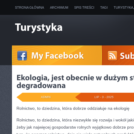
STRONA GŁÓWNA
ARCHIWUM
SPIS TREŚCI
TAGI
TURYSTYKA
ADMIN
LIP - 3 - 2025
Rolnictwo, to dziedzina, która dobrze oddziałuje na ekologię
Rolnictwo, to dziedzina, która niezwykle się rozwija i wokół jak
żeby jak najwięcej gospodarstw rolnych wyjątkowo dobrze pro