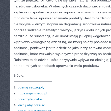
tym, że poprzez rolnictwo, daje się wiele naturalnych produktó
na zdrowie człowieka. W obecnych czasach dużo więcej rolni
zaplecze gospodarcze poprzez kupowanie różnych maszyn rol
móc dużo lepiej uprawiać rozmaite produkty. Jest to bardzo d
nie wpływa w dużym stopniu na degradację środowiska natura
poprzez sadzenie rozmaitych warzyw, jarzyn i wielu innych pr
bardzo dużo substancji, jakie umożliwiają jej lepiej wegetować.
wyjątkowo wymagającą dziedziną, do której należy posiadać b
zdolności, ponieważ jest to dziedzina jaka łączy zarówno wied
zdolności, które zezwalają wykonywać pracę fizyczną na bard
Rolnictwo to dziedzina, która pozytywnie wpływa na ekologię, j
na naturalnych sposobach uprawiania wielu produktów.
źródło:
———————————
1.
poznaj szczegóły
2.
https://spiml.edu.pl
3.
przeczytaj całość
4.
kliknij aby przejść