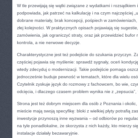
W tle przewijają się wątki związane z wydatkami i rozsądkiem
podpowiada, jak patrzeć na kalkulację i na czym najczęściej „u
dobrane materiały, brak koncepcji, pośpiech w zamówieniach
złej kolejności. W praktycznych opisach pojawiają się sugestie
zamówienia, jak ograniczyć straty, oraz jak przewidzieć bufor 
kontrola, a nie nerwowe decyzje.
Charakterystyczne jest też podejście do szukania przyczyn. 
częściej pojawia się myślenie: sprawdź sygnały, oceń kondycję
wtedy zdecyduj o modernizacji. Takie podejście pomaga oszc
jednocześnie buduje pewność w tematach, które dla wielu osó
Czytelnik zyskuje język do rozmowy z fachowcem, bo wie, czym
odcięcia, i dlaczego czasem problem wynika nie z „zepsucia”, t
Strona jest też dobrym miejscem dla osób z Poznania i okolic,
mieście mają swoją specyfikę: bloki z wielkiej płyty potrafią 
inwestycje przynoszą inne wyzwania – od odbiorów po regulac
na tyle ponadlokalne, że skorzysta z nich każdy, kto mierzy s
instalacje działały bezawaryjnie.