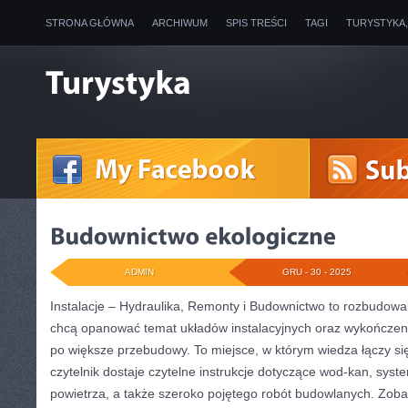
STRONA GŁÓWNA
ARCHIWUM
SPIS TREŚCI
TAGI
TURYSTYKA
ADMIN
GRU - 30 - 2025
Instalacje – Hydraulika, Remonty i Budownictwo to rozbudowan
chcą opanować temat układów instalacyjnych oraz wykończen
po większe przebudowy. To miejsce, w którym wiedza łączy si
czytelnik dostaje czytelne instrukcje dotyczące wod-kan, sy
powietrza, a także szeroko pojętego robót budowlanych. Zoba