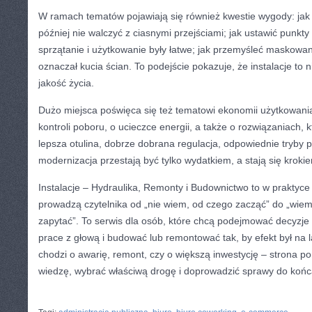
W ramach tematów pojawiają się również kwestie wygody: jak
później nie walczyć z ciasnymi przejściami; jak ustawić punkt
sprzątanie i użytkowanie były łatwe; jak przemyśleć maskowanie
oznaczał kucia ścian. To podejście pokazuje, że instalacje to ni
jakość życia.
Dużo miejsca poświęca się też tematowi ekonomii użytkowania.
kontroli poboru, o ucieczce energii, a także o rozwiązaniach,
lepsza otulina, dobrze dobrana regulacja, odpowiednie tryby 
modernizacja przestają być tylko wydatkiem, a stają się kroki
Instalacje – Hydraulika, Remonty i Budownictwo to w praktyc
prowadzą czytelnika od „nie wiem, od czego zacząć” do „wiem,
zapytać”. To serwis dla osób, które chcą podejmować decyzje
prace z głową i budować lub remontować tak, by efekt był na l
chodzi o awarię, remont, czy o większą inwestycję – strona
wiedzę, wybrać właściwą drogę i doprowadzić sprawy do koń
CATEGORIES:
TURYSTYKA, PODRÓŻE