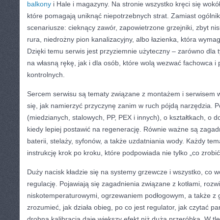
balkony
i Hale i magazyny. Na stronie wszystko kręci się wok
które pomagają uniknąć niepotrzebnych strat. Zamiast ogólnik
scenariusze: cieknący zawór, zapowietrzone grzejniki, zbyt nis
rura, niedrożny pion kanalizacyjny, albo łazienka, która wym
Dzięki temu serwis jest przyziemnie użyteczny – zarówno dla t
na własną rękę, jak i dla osób, które wolą wezwać fachowca i
kontrolnych.
Sercem serwisu są tematy związane z montażem i serwisem w
się, jak namierzyć przyczynę zanim w ruch pójdą narzędzia. Po
(miedzianych, stalowych, PP, PEX i innych), o kształtkach, o d
kiedy lepiej postawić na regenerację. Równie ważne są zagad
baterii, stelaży, syfonów, a także uzdatniania wody. Każdy t
instrukcję krok po kroku, które podpowiada nie tylko „co zrobić”
Duży nacisk kładzie się na systemy grzewcze i wszystko, co wo
regulację. Pojawiają się zagadnienia związane z kotłami, rozw
niskotemperaturowymi, ogrzewaniem podłogowym, a także z 
zrozumieć, jak działa obieg, po co jest regulator, jak czytać 
drobna kalibracja daje większy efekt niż duża przeróbka. W tle