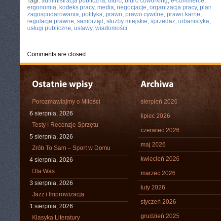
Tagi:
administracja publiczna
,
biuro
,
biuro coworking
,
e-commerce
,
ergonomia
,
kodeks pracy
,
media
,
negocjacje
,
organizacja pracy
,
plan
zagospodarowania
,
polityka
,
prawo
,
prawo cywilne
,
prawo karne
,
regulacje prawne
,
samorząd
,
służby miejskie
,
sprzedaż
,
urbanistyka
,
usługi publiczne
,
ustawy
,
wiadomości
Comments are closed.
Porozmawiajmy o Miłości
sierpień 2026
6 sierpnia, 2026
lipiec 2026
Testy i Recenzje Sprzętu
czerwiec 2026
5 sierpnia, 2026
maj 2026
Zrób To Sam – Sport w Domu
kwiecień 2026
4 sierpnia, 2026
Dla Was
marzec 2026
3 sierpnia, 2026
luty 2026
Jazz i Improwizacja
styczeń 2026
1 sierpnia, 2026
grudzień 2025
Klasyka Literatury