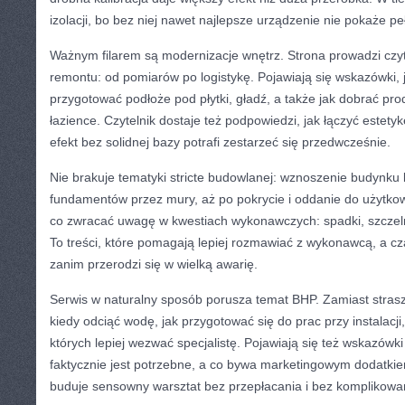
izolacji, bo bez niej nawet najlepsze urządzenie nie pokaże pe
Ważnym filarem są modernizacje wnętrz. Strona prowadzi czy
remontu: od pomiarów po logistykę. Pojawiają się wskazówki, 
przygotować podłoże pod płytki, gładź, a także jak dobrać p
łazience. Czytelnik dostaje też podpowiedzi, jak łączyć estety
efekt bez solidnej bazy potrafi zestarzeć się przedwcześnie.
Nie brakuje tematyki stricte budowlanej: wznoszenie budynku 
fundamentów przez mury, aż po pokrycie i oddanie do użytkow
co zwracać uwagę w kwestiach wykonawczych: spadki, szczeln
To treści, które pomagają lepiej rozmawiać z wykonawcą, a c
zanim przerodzi się w wielką awarię.
Serwis w naturalny sposób porusza temat BHP. Zamiast stras
kiedy odciąć wodę, jak przygotować się do prac przy instalacji
których lepiej wezwać specjalistę. Pojawiają się też wskazówk
faktycznie jest potrzebne, a co bywa marketingowym dodatkiem
buduje sensowny warsztat bez przepłacania i bez komplikowa