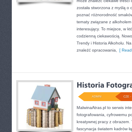
może znaleźć ciekawe treści 
została stworzona z myślą o o
poznać różnorodność smaków 
tematy związane z alkoholem
interesujący. To miejsce, w kt
codzienną ciekawością. Nowoś
Trendy i Historia Alkoholu. Na
znaleźć opracowania,
[ Read
ADMIN
CZE - 
MalwinaAtras.pl to serwis in
fotografowania, cyfrowemu po
kreatywnej pracy z obrazem. T
fascynacja światem kadrów łą