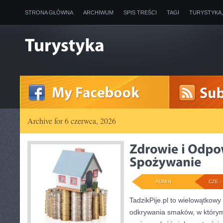
STRONA GŁÓWNA
ARCHIWUM
SPIS TREŚCI
TAGI
TURYSTYKA
Archive for 6 czerwca, 2026
ADMIN
CZE - 
TadzikPije.pl to wielowątkowy
odkrywania smaków, w który