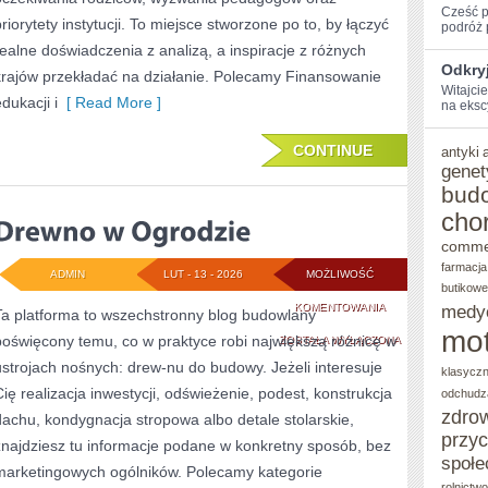
Cześć p
priorytety instytucji. To miejsce stworzone po to, by łączyć
‌podróż 
realne doświadczenia z analizą, a inspiracje z różnych
Odkryj
krajów przekładać na działanie. Polecamy Finansowanie
Witajci
dukacji i
[ Read More ]
na eksc
CONTINUE
antyki
genet
bud
cho
comme
farmacja
ADMIN
LUT - 13 - 2026
MOŻLIWOŚĆ
butikowe
DREWNO
KOMENTOWANIA
medy
Ta platforma to wszechstronny blog budowlany
mot
poświęcony temu, co w praktyce robi największą różnicę w
W
ZOSTAŁA WYŁĄCZONA
ustrojach nośnych: drew-nu do budowy. Jeżeli interesuje
OGRODZIE
klasycz
Cię realizacja inwestycji, odświeżenie, podest, konstrukcja
odchudz
zdro
dachu, kondygnacja stropowa albo detale stolarskie,
przy
znajdziesz tu informacje podane w konkretny sposób, bez
społe
marketingowych ogólników. Polecamy kategorie
rolnictw