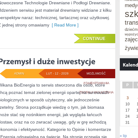
Nowoczesne Technologie Drewniane i Podłogi Drewniane.
medy
Rdzeniem serwisu jest materiał drewniany widziane z kilku
szk
perspektyw naraz: technicznej, tartacznej oraz użytkowej.
tran
Z jednej strony omawiamy
[ Read More ]
dziećm
wypożyc
CONTINUE
zaję
żywi
ADMIN
LUT - 12 - 2026
MOŻLIWOŚĆ
PRZEMYSŁ
KOMENTOWANIA
Wikana BioEnergia to serwis stworzona dla osób, które
P
chcą poznać temat zielonej energii opartej na surowcach
I
ZOSTAŁA WYŁĄCZONA
3
biologicznych w sposób użyteczny, ale jednocześnie
DUŻE
10
rzetelny. Strona porządkuje wiedzę o tym, jak biomasa
17
INWESTYCJE
może stać się nośnikiem energii, jak wygląda łańcuch
24
dostaw, oraz na co zwracać uwagę, gdy w grę wchodzą
31
ekonomia i efektywność. Kategorie to Opinie i komentarze
« lip
i Energia odnawialna na świecie. Na stronie przewija się