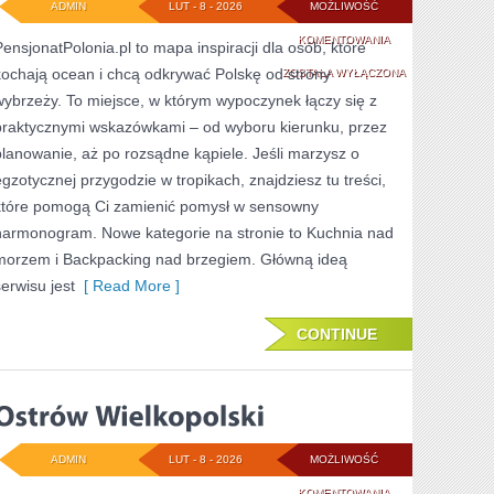
ADMIN
LUT - 8 - 2026
MOŻLIWOŚĆ
PLAŻE
KOMENTOWANIA
PensjonatPolonia.pl to mapa inspiracji dla osób, które
kochają ocean i chcą odkrywać Polskę od strony
POZA
ZOSTAŁA WYŁĄCZONA
wybrzeży. To miejsce, w którym wypoczynek łączy się z
SEZONEM
praktycznymi wskazówkami – od wyboru kierunku, przez
planowanie, aż po rozsądne kąpiele. Jeśli marzysz o
egzotycznej przygodzie w tropikach, znajdziesz tu treści,
które pomogą Ci zamienić pomysł w sensowny
harmonogram. Nowe kategorie na stronie to Kuchnia nad
morzem i Backpacking nad brzegiem. Główną ideą
serwisu jest
[ Read More ]
CONTINUE
ADMIN
LUT - 8 - 2026
MOŻLIWOŚĆ
OSTRÓW
KOMENTOWANIA