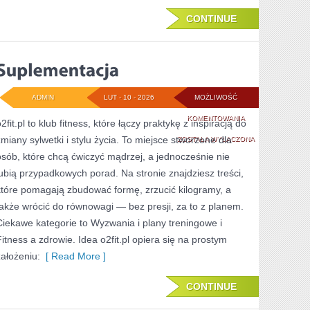
CONTINUE
ADMIN
LUT - 10 - 2026
MOŻLIWOŚĆ
SUPLEMENTACJA
KOMENTOWANIA
2fit.pl to klub fitness, które łączy praktykę z inspiracją do
zmiany sylwetki i stylu życia. To miejsce stworzone dla
ZOSTAŁA WYŁĄCZONA
osób, które chcą ćwiczyć mądrzej, a jednocześnie nie
lubią przypadkowych porad. Na stronie znajdziesz treści,
które pomagają zbudować formę, zrzucić kilogramy, a
także wrócić do równowagi — bez presji, za to z planem.
Ciekawe kategorie to Wyzwania i plany treningowe i
Fitness a zdrowie. Idea o2fit.pl opiera się na prostym
założeniu:
[ Read More ]
CONTINUE