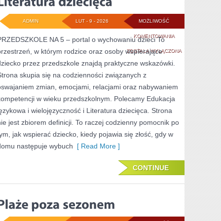
ADMIN
LUT - 9 - 2026
MOŻLIWOŚĆ
LITERATURA
KOMENTOWANIA
PRZEDSZKOLE NA 5 – portal o wychowaniu dzieci To
przestrzeń, w którym rodzice oraz osoby wspierające
DZIECIĘCA
ZOSTAŁA WYŁĄCZONA
dziecko przez przedszkole znajdą praktyczne wskazówki.
Strona skupia się na codzienności związanych z
oswajaniem zmian, emocjami, relacjami oraz nabywaniem
kompetencji w wieku przedszkolnym. Polecamy Edukacja
językowa i wielojęzyczność i Literatura dziecięca. Strona
nie jest zbiorem definicji. To raczej codzienny pomocnik po
tym, jak wspierać dziecko, kiedy pojawia się złość, gdy w
domu następuje wybuch
[ Read More ]
CONTINUE