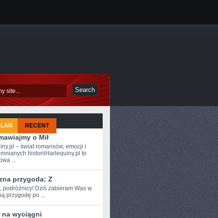
ULAR
RECENT
mawiajmy o Mił
iny.pl – świat romansów, emocji i
mnianych historiiHarlequiny.pl to
owa ...
zna przygoda: Z
e, podróżnicy! Dziś‍ zabieram Was w
 ⁤przygodę ‌po ...
 na wyciągni