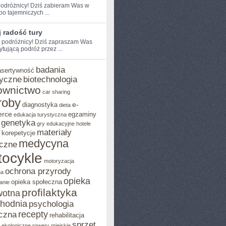
odróżnicy! ​Dziś​ zabieram Was w
po⁣ tajemniczych ...
 radość tury
e podróżnicy! Dziś zapraszam Was
ytującą podróż przez ...
badania
asertywność
yczne
biotechnologia
ownictwo
car sharing
roby
e-
diagnostyka
dieta
rce
egzaminy
edukacja turystyczna
genetyka
gry edukacyjne
hotele
materiały
korepetycje
medycyna
czne
ocykle
motoryzacja
ochrona przyrody
na
opieka
opieka społeczna
anie
profilaktyka
wotna
chodnia
psychologia
recepty
czna
rehabilitacja
sprzęt
o ekologiczne
rowery miejskie