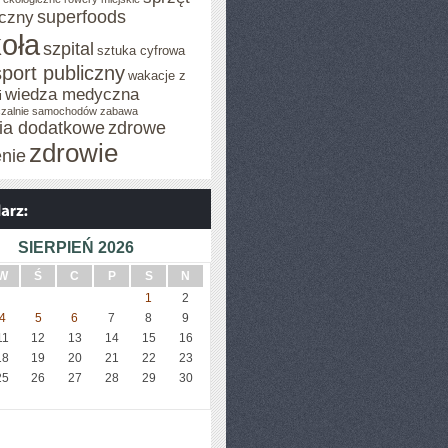
superfoods
czny
oła
szpital
sztuka cyfrowa
sport publiczny
wakacje z
wiedza medyczna
i
zalnie samochodów
zabawa
cia dodatkowe
zdrowe
zdrowie
enie
SIERPIEŃ 2026
W
Ś
C
P
S
N
1
2
4
5
6
7
8
9
11
12
13
14
15
16
18
19
20
21
22
23
25
26
27
28
29
30