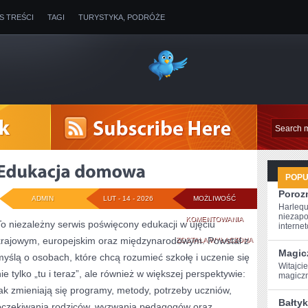
IS TREŚCI
TAGI
TURYSTYKA, PODRÓŻE
POP
Poroz
ADMIN
LUT - 14 - 2026
MOŻLIWOŚĆ
Harlequ
niezapo
EDUKACJA
KOMENTOWANIA
To niezależny serwis poświęcony edukacji w ujęciu
internet
krajowym, europejskim oraz międzynarodowym. Powstał z
DOMOWA
ZOSTAŁA WYŁĄCZONA
Magic
myślą o osobach, które chcą rozumieć szkołę i uczenie się
Witajci
nie tylko „tu i teraz”, ale również w większej perspektywie:
magiczną
jak zmieniają się programy, metody, potrzeby uczniów,
Bałtyk
oczekiwania rodziców, wyzwania pedagogów oraz