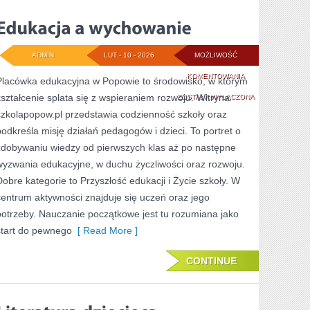
ADMIN
LUT - 10 - 2026
MOŻLIWOŚĆ
EDUKACJA
KOMENTOWANIA
Placówka edukacyjna w Popowie to środowisko, w którym
kształcenie splata się z wspieraniem rozwoju. Witryna
A
ZOSTAŁA WYŁĄCZONA
szkolapopow.pl przedstawia codzienność szkoły oraz
WYCHOWANIE
podkreśla misję działań pedagogów i dzieci. To portret o
zdobywaniu wiedzy od pierwszych klas aż po następne
wyzwania edukacyjne, w duchu życzliwości oraz rozwoju.
Dobre kategorie to Przyszłość edukacji i Życie szkoły. W
centrum aktywności znajduje się uczeń oraz jego
potrzeby. Nauczanie początkowe jest tu rozumiana jako
start do pewnego
[ Read More ]
CONTINUE