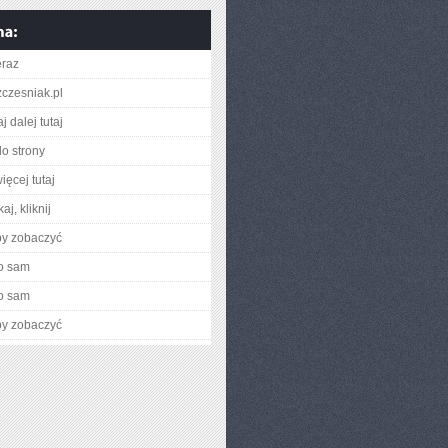
eraz
zczesniak.pl
j dalej tutaj
do strony
ięcej tutaj
aj, kliknij
by zobaczyć
o sam
o sam
by zobaczyć