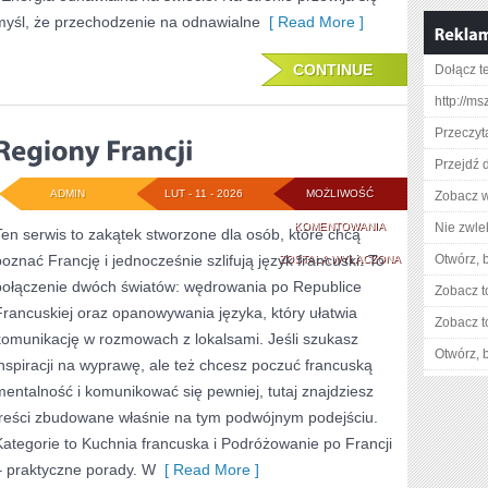
myśl, że przechodzenie na odnawialne
[ Read More ]
CONTINUE
Dołącz t
http://ms
Przeczyta
Przejdź 
ADMIN
LUT - 11 - 2026
MOŻLIWOŚĆ
Zobacz w
REGIONY
KOMENTOWANIA
Nie zwlek
Ten serwis to zakątek stworzone dla osób, które chcą
poznać Francję i jednocześnie szlifują język francuski. To
FRANCJI
Otwórz, 
ZOSTAŁA WYŁĄCZONA
połączenie dwóch światów: wędrowania po Republice
Zobacz t
Francuskiej oraz opanowywania języka, który ułatwia
Zobacz t
komunikację w rozmowach z lokalsami. Jeśli szukasz
Otwórz, 
inspiracji na wyprawę, ale też chcesz poczuć francuską
mentalność i komunikować się pewniej, tutaj znajdziesz
treści zbudowane właśnie na tym podwójnym podejściu.
Kategorie to Kuchnia francuska i Podróżowanie po Francji
– praktyczne porady. W
[ Read More ]