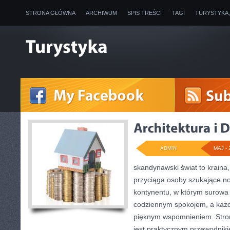
STRONA GŁÓWNA
ARCHIWUM
SPIS TREŚCI
TAGI
TURYSTYKA
ADMIN
MAJ - 
skandynawski świat to kraina,
przyciąga osoby szukające n
kontynentu, w którym surowa 
codziennym spokojem, a każd
pięknym wspomnieniem. Stron
jest praktycznym przewodniki