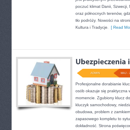
poczuć klimat Danii, Szwecji, N
oraz północnych terenów, gdz
tło podróży. Nowości na stroni
Kultura i Tradycje.
[ Read Mor
ADMIN
MAJ - 
Profesjonalne dorabianie kluc
osób okazuje się praktyczna
momencie. Zgubiony klucz do
kluczyk samochodowy, niedział
obudowa, problem z zamkiem
zapasowego kompletu to sytuac
dokładność. Strona poświęcon