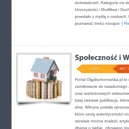
doświadczeń. Kategorie na str
Uroczystości i Modlitwa i Du
powstało z myślą o osobach, 
poznawać treści niosące
[ Re
ADMIN
MAJ - 
Portal Olgakomorowska.pl to 
zamiłowanie do świadomego życ
oraz wartościowych wskazówe
tutaj ciekawe publikacje, któ
dnia. Witryna została opraco
które cenią autentyczności or
serwisie można znaleźć artyk
dbania o siebie, zdrowego sty