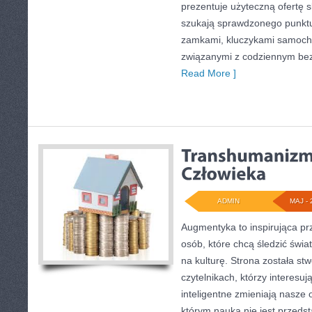
prezentuje użyteczną ofertę 
szukają sprawdzonego punktu
zamkami, kluczykami samoch
związanymi z codziennym be
Read More ]
ADMIN
MAJ - 
Augmentyka to inspirująca pr
osób, które chcą śledzić świa
na kulturę. Strona została st
czytelnikach, którzy interesuj
inteligentne zmieniają nasze 
którym nauka nie jest przeds