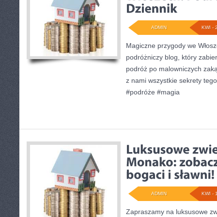
ADMIN
KWI - 
Magiczne przygody we Włosze
podróżniczy blog, który zabi
podróż po malowniczych zaką
z nami wszystkie sekrety teg
#podróże #magia
ADMIN
KWI - 
Zapraszamy na luksusowe zw