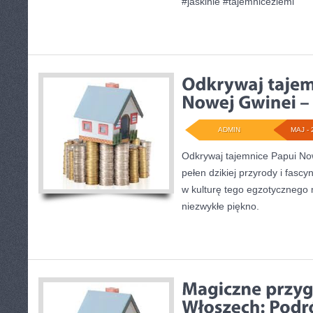
#jaskinie #tajemniceziemi
ADMIN
MAJ - 
Odkrywaj tajemnice Papui Now
pełen dzikiej przyrody i fascy
w kulturę tego egzotycznego m
niezwykłe piękno.