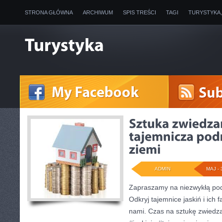
STRONA GŁÓWNA
ARCHIWUM
SPIS TREŚCI
TAGI
TURYSTYKA
ADMIN
MAJ - 
Zapraszamy na niezwykłą pod
Odkryj tajemnice jaskiń i ich
nami. Czas na sztukę zwiedza