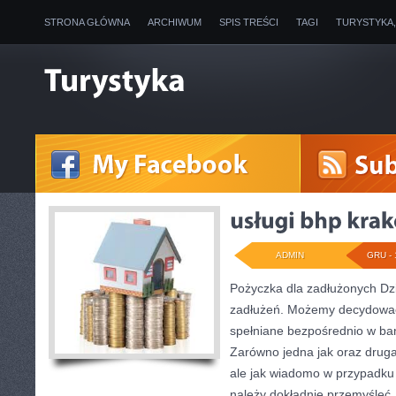
STRONA GŁÓWNA
ARCHIWUM
SPIS TREŚCI
TAGI
TURYSTYKA
ADMIN
GRU - 
Pożyczka dla zadłużonych Dzis
zadłużeń. Możemy decydować 
spełniane bezpośrednio w bank
Zarówno jedna jak oraz druga
ale jak wiadomo w przypadku
należy dokładnie przemyśleć