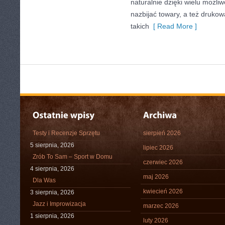
naturalnie dzięki wielu możli
nazbijać towary, a też druk
takich
[ Read More ]
Testy i Recenzje Sprzętu
sierpień 2026
5 sierpnia, 2026
lipiec 2026
Zrób To Sam – Sport w Domu
czerwiec 2026
4 sierpnia, 2026
maj 2026
Dla Was
kwiecień 2026
3 sierpnia, 2026
Jazz i Improwizacja
marzec 2026
1 sierpnia, 2026
luty 2026