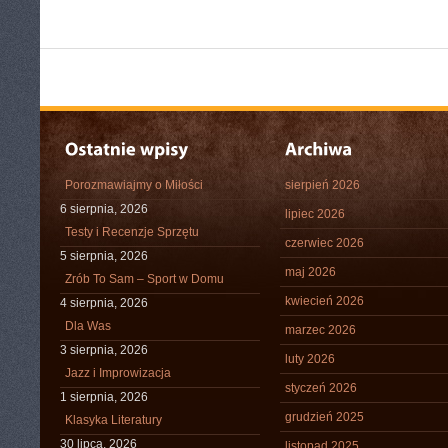
Porozmawiajmy o Miłości
sierpień 2026
6 sierpnia, 2026
lipiec 2026
Testy i Recenzje Sprzętu
czerwiec 2026
5 sierpnia, 2026
maj 2026
Zrób To Sam – Sport w Domu
kwiecień 2026
4 sierpnia, 2026
Dla Was
marzec 2026
3 sierpnia, 2026
luty 2026
Jazz i Improwizacja
styczeń 2026
1 sierpnia, 2026
grudzień 2025
Klasyka Literatury
30 lipca, 2026
listopad 2025