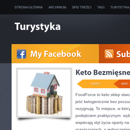
STRONA GŁÓWNA
ARCHIWUM
SPIS TREŚCI
TAGI
TURYSTYKA
ADMIN
MAR - 
FoodForce to keto sklep stwo
jeść ketogenicznie bez poczuc
rezygnują. To miejsce, w któ
podejściem praktycznym: wybi
wspierają styl życia oparty 
rozwiązaniach, a jednocześni