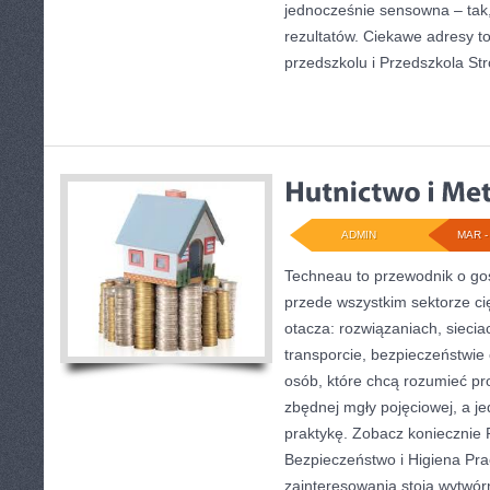
jednocześnie sensowna – tak,
rezultatów. Ciekawe adresy to
przedszkolu i Przedszkola St
ADMIN
MAR - 
Techneau to przewodnik o go
przede wszystkim sektorze cię
otacza: rozwiązaniach, siecia
transporcie, bezpieczeństwie 
osób, które chcą rozumieć p
zbędnej mgły pojęciowej, a j
praktykę. Zobacz koniecznie 
Bezpieczeństwo i Higiena Pr
zainteresowania stoją wytwórn