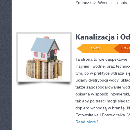
Zobacz też: Wesele – inspirac
ADMIN
LUT - 
Ta strona to wieloaspektowe 
inżynierii wodnej oraz technic
tym, co w praktyce wdraża si
układy dystrybucji wody, ukł
także zagospodarowanie wód 
opisana w sposób inżynierski,
tak aby po treści mogli sięgać
dopiero wchodzą w branżę. No
Fotowoltaika i Fotowoltaika. 
Read More ]