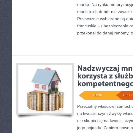
markę. Na rynku motoryzacyj
marki a ich dobór nie zawsze 
Przeważnie wybierane są auta
francuskie – ubezpieczenie ocp
przekonał do danej renomy, t
ADMIN
GRU - 
Przeciętny właściciel samoch
na kwestii, czym Zwykły właś
nie skupia się na kwestii, cz
jego pojazdu. Zabiera nowe 