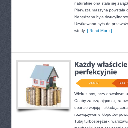
naturalnie ona stała się zalą
Pierwsza maszyna powstała d
Napędzana była dwucylindr
Użytkowana była do przewożen
wtedy
[ Read More ]
ADMIN
GRU - 
Wielu z nas, przy dowolnym 
Osoby zaprzątające się rato
uparcie wojują i układają co
rozwiązywanie kłopotów powi
Tutaj turbosprężarki warszaw