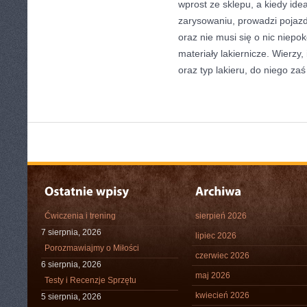
wprost ze sklepu, a kiedy ide
zarysowaniu, prowadzi pojazd
oraz nie musi się o nic niepok
materiały lakiernicze. Wierzy
oraz typ lakieru, do niego za
Ćwiczenia i trening
sierpień 2026
7 sierpnia, 2026
lipiec 2026
Porozmawiajmy o Miłości
czerwiec 2026
6 sierpnia, 2026
maj 2026
Testy i Recenzje Sprzętu
kwiecień 2026
5 sierpnia, 2026