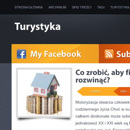
STRONA GŁÓWNA
ARCHIWUM
SPIS TREŚCI
TAGI
TURYSTYKA
ADMIN
GRU - 
Motoryzacja stwarza człowiek
codziennego życia Choć w sum
całkiem doskonale może sobie
jednakowoż XX i XXI wiek są 