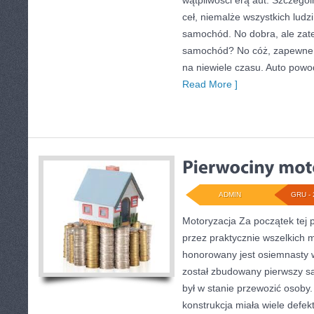
wątpliwości erą aut. Szczegól
ceł, niemalże wszystkich ludz
samochód. No dobra, ale za
samochód? No cóż, zapewne 
na niewiele czasu. Auto pow
Read More ]
ADMIN
GRU - 
Motoryzacja Za początek tej p
przez praktycznie wszelkich 
honorowany jest osiemnasty 
został zbudowany pierwszy sa
był w stanie przewozić osoby
konstrukcja miała wiele defek