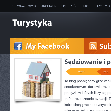
STRONA GŁÓWNA
ARCHIWUM
SPIS TREŚCI
TAGI
TURYSTYKA
ADMIN
STY - 
To blog poświęcony grze w bi
snookerowym, dartowi oraz b
precyzji, w których liczy się 
trafne rozpoznanie sytuacji. 
które chcą grać hobbystycznie,
mierzą wyżej: w systematyczne