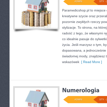
ADMIN
STY - 
Paramedicshop.pl to miejsce 
kreatywne szycie oraz przerab
pozornie zwykłych rzeczy pow
stylizacje. To strona, na której
radość z tego, że własnymi r
co idealnie pasuje do sylwetk
życia. Jeśli marzysz o tym, b
dopasowana, a jednocześnie 
świadomej mody, znajdziesz t
wskazówek
[ Read More ]
ADMIN
STY - 