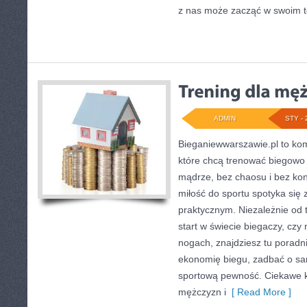
z nas może zacząć w swoim 
ADMIN
STY - 
Bieganiewwarszawie.pl to ko
które chcą trenować biegowo w
mądrze, bez chaosu i bez kont
miłość do sportu spotyka się
praktycznym. Niezależnie od 
start w świecie biegaczy, czy
nogach, znajdziesz tu poradn
ekonomię biegu, zadbać o s
sportową pewność. Ciekawe ka
mężczyzn i
[ Read More ]