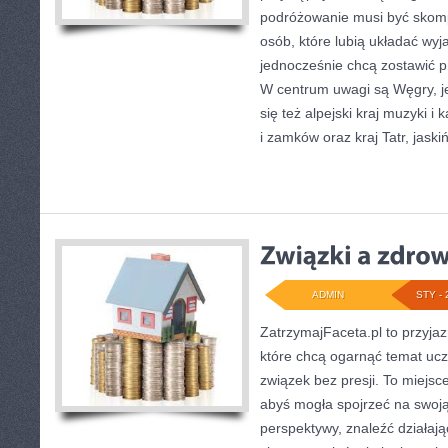
podróżowanie musi być skomp
osób, które lubią układać wyj
jednocześnie chcą zostawić p
W centrum uwagi są Węgry, je
się też alpejski kraj muzyki i
i zamków oraz kraj Tatr, jaskiń
ADMIN
STY - 
ZatrzymajFaceta.pl to przyjaz
które chcą ogarnąć temat ucz
związek bez presji. To miejsc
abyś mogła spojrzeć na swoją 
perspektywy, znaleźć działaj