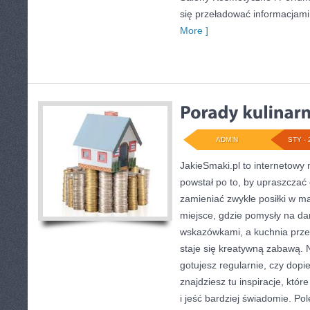
się przeładować informacjami
More ]
ADMIN
STY - 
JakieSmaki.pl to internetowy 
powstał po to, by upraszczać
zamieniać zwykłe posiłki w m
miejsce, gdzie pomysły na dan
wskazówkami, a kuchnia prze
staje się kreatywną zabawą. N
gotujesz regularnie, czy dopi
znajdziesz tu inspiracje, któ
i jeść bardziej świadomie. Po