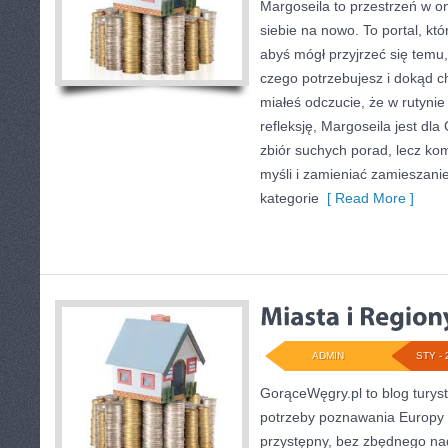
Margoseila to przestrzeń w o
siebie na nowo. To portal, któ
abyś mógł przyjrzeć się temu, 
czego potrzebujesz i dokąd ch
miałeś odczucie, że w rutynie 
refleksję, Margoseila jest dla 
zbiór suchych porad, lecz k
myśli i zamieniać zamieszani
kategorie
[ Read More ]
ADMIN
STY - 
GorąceWęgry.pl to blog turyst
potrzeby poznawania Europy
przystępny, bez zbędnego nad